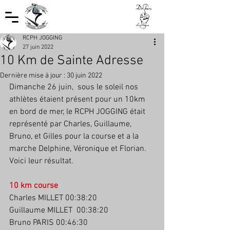
RCPH JOGGING
27 juin 2022
10 Km de Sainte Adresse
Dernière mise à jour :
30 juin 2022
Dimanche 26 juin,  sous le soleil nos 
athlètes étaient présent pour un 10km 
en bord de mer, le RCPH JOGGING était 
représenté par Charles, Guillaume, 
Bruno, et Gilles pour la course et a la 
marche Delphine, Véronique et Florian. 
Voici leur résultat.
10 km course
Charles MILLET 00:38:20
Guillaume MILLET  00:38:20 
Bruno PARIS 00:46:30