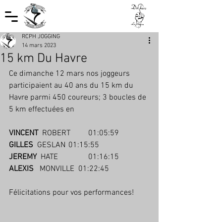
RCPH JOGGING
14 mars 2023
15 km Du Havre
Ce dimanche 12 mars nos joggeurs 
participaient au 40 ans du 15 km du 
Havre parmi 450 coureurs; 3 boucles de 
5 km effectuées en
VINCENT
  ROBERT	01:05:59 
GILLES
  GESLAN	01:15:55
JEREMY
  HATE		01:16:15
ALEXIS
   MONVILLE  01:22:45  
Félicitations pour vos performances! 