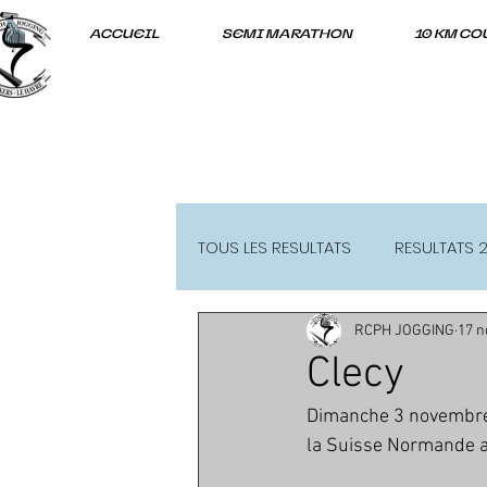
ACCUEIL
SEMI MARATHON
10 KM CO
TOUS LES RESULTATS
RESULTATS 
RCPH JOGGING
17 n
RESULTATS 2021-22
Clecy
Dimanche 3 novembre S
la Suisse Normande a 