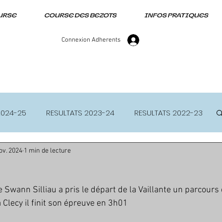
URSE
COURSE DES BEZOTS
INFOS PRATIQUES
Connexion Adherents
2024-25
RESULTATS 2023-24
RESULTATS 2022-23
ov. 2024
1 min de lecture
wann Silliau a pris le départ de la Vaillante un parcour
Clecy il finit son épreuve en 3h01