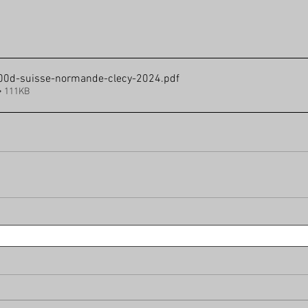
000d-suisse-normande-clecy-2024
.pdf
• 111KB