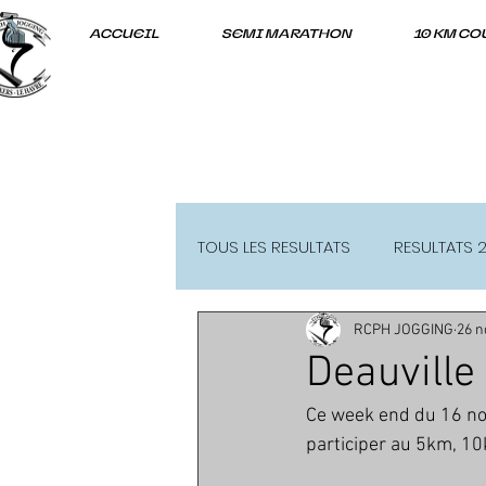
ACCUEIL
SEMI MARATHON
10 KM CO
TOUS LES RESULTATS
RESULTATS 
RCPH JOGGING
26 n
RESULTATS 2021-22
Deauville
Ce week end du 16 nov
participer au 5km, 1