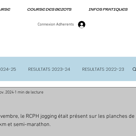
URSE
COURSE DES BEZOTS
INFOS PRATIQUES
Connexion Adherents
2024-25
RESULTATS 2023-24
RESULTATS 2022-23
ov. 2024
1 min de lecture
embre, le RCPH jogging était présent sur les planches de 
0km et semi-marathon.