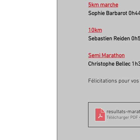
5km marche
Sophie Barbarot 0h4
10km
Sebastien Reiden 0h
Semi Marathon
Christophe Bellec 1h
Félicitations pour vo
resultats-mara
Télécharger PDF 