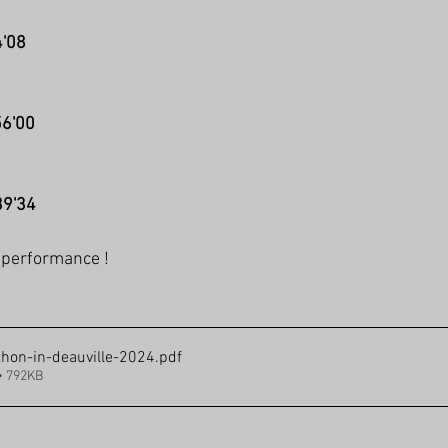
4'08
56'00
39'34
s performance !
thon-in-deauville-2024
.pdf
• 792KB