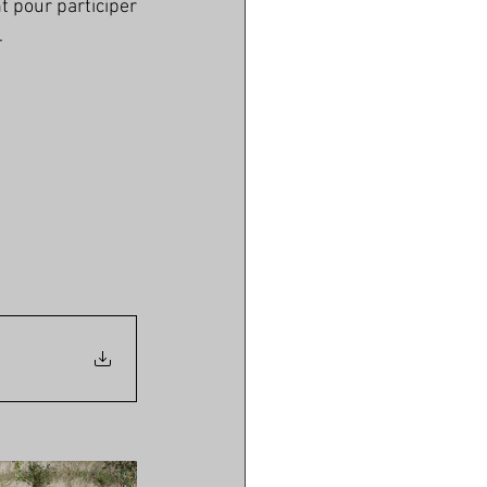
 pour participer 
.