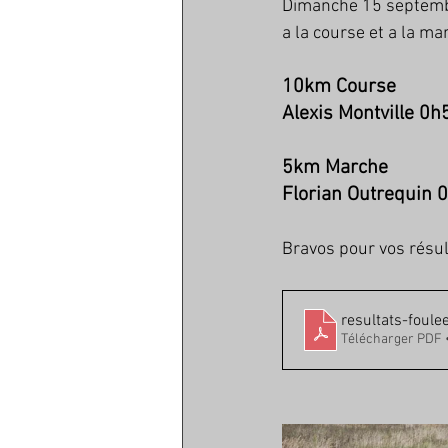
Dimanche 15 septembre
a la course et a la m
10km Course
Alexis Montville 0h
5km Marche
Florian Outrequin 
Bravos pour vos résul
resultats-foul
Télécharger PDF 