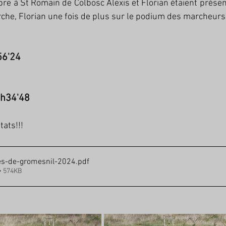
 à St Romain de Colbosc Alexis et Florian étaient présent
arche, Florian une fois de plus sur le podium des marcheurs
56'24
0h34'48 
tats!!!
ees-de-gromesnil-2024
.pdf
• 574KB