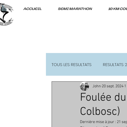
ACCUEIL
SEMI MARATHON
10 KM CO
TOUS LES RESULTATS
RESULTATS 
John
20 sept. 2024
1
RESULTATS 2021-22
Foulée du
Colbosc)
Dernière mise à jour :
21 sep