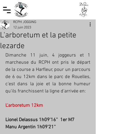
RCPH JOGGING
12 juin 2023
L'arboretum et la petite
lezarde
Dimanche 11 juin, 4 joggeurs et 1 
marcheuse du RCPH ont pris le départ 
de la course a Harfleur, pour un parcours 
de 6 ou 12km dans le parc de Rouelles, 
c'est dans la joie et la bonne humeur 
qu'ils franchissent la ligne d'arrivée en:
L'arboretum 12km
Lionel Delassus 1h09'16''  1er M7
Manu Argentin 1h09'21''