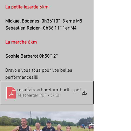
La petite lezarde 6km
Mickael Bodenes  0h36'10''  3 eme M5
Sebastien Reiden  0h36'11'' 1er M4
La marche 6km
Sophie Barbarot 0h50'12''
Bravo a vous tous pour vos belles 
performances!!!!
resultats-arboretum-harfleur-11-06-2023
.pdf
Télécharger PDF • 57KB