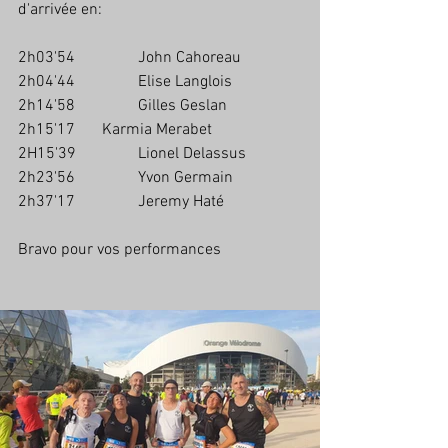
d'arrivée en:
2h03'54 		John Cahoreau
2h04'44		Elise Langlois
2h14'58 		Gilles Geslan
2h15'17	 Karmia Merabet
2H15'39 		Lionel Delassus
2h23'56 		Yvon Germain
2h37'17 		Jeremy Haté
Bravo pour vos performances